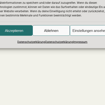
äteinformationen zu speichern und/oder darauf zuzugreifen. Wenn du diesen
hnologien zustimmst, können wir Daten wie das Surfverhalten oder eindeutige IDs a
t
Newsletter
Datenschutz
Impressum
Erklärung zur Barrier
ser Website verarbeiten. Wenn du deine Einwilligung nicht erteilst oder zurückziehst,
nen bestimmte Merkmale und Funktionen beeinträchtigt werden.
Akzeptieren
Ablehnen
Einstellungen anseh
Datenschutzerklärung
Datenschutzerklärung
Impressum