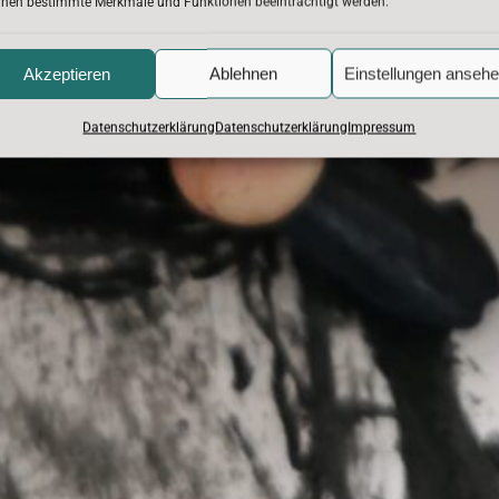
nen bestimmte Merkmale und Funktionen beeinträchtigt werden.
Akzeptieren
Ablehnen
Einstellungen anseh
Datenschutzerklärung
Datenschutzerklärung
Impressum