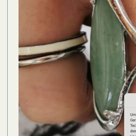
Um 
Ger
Tec
die