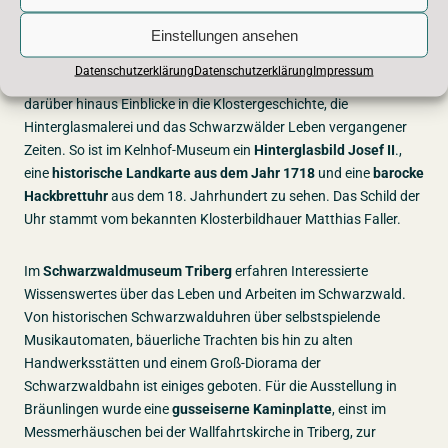
Einstellungen ansehen
Das
Kloster Museum St. Märgen
ist bekannt für seine vielfältige
Datenschutzerklärung
Datenschutzerklärung
Impressum
Ausstellung zur Schwarzwälder Uhrengeschichte. Es bietet
darüber hinaus Einblicke in die Klostergeschichte, die
Hinterglasmalerei und das Schwarzwälder Leben vergangener
Zeiten. So ist im Kelnhof-Museum ein
Hinterglasbild Josef II
.,
eine
historische Landkarte aus dem Jahr 1718
und eine
barocke
Hackbrettuhr
aus dem 18. Jahrhundert zu sehen. Das Schild der
Uhr stammt vom bekannten Klosterbildhauer Matthias Faller.
Im
Schwarzwaldmuseum Triberg
erfahren Interessierte
Wissenswertes über das Leben und Arbeiten im Schwarzwald.
Von historischen Schwarzwalduhren über selbstspielende
Musikautomaten, bäuerliche Trachten bis hin zu alten
Handwerksstätten und einem Groß-Diorama der
Schwarzwaldbahn ist einiges geboten. Für die Ausstellung in
Bräunlingen wurde eine
gusseiserne Kaminplatte
, einst im
Messmerhäuschen bei der Wallfahrtskirche in Triberg, zur